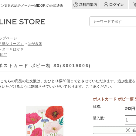
ン文具の総合メーカーMIDORIの公式通販
ップページ
「紙シリーズ」
>
はがき箋
レター
>
はがき
商品*
ポストカード ポピー柄 S3(80019006)
■こちらの商品の注文数は、おひとり様30個までとさせていただきます。追加生産
入いただけるように制限させていただいております。ご了承ください。
ポストカード ポピー柄 S3(
価格:
242円
購入数: