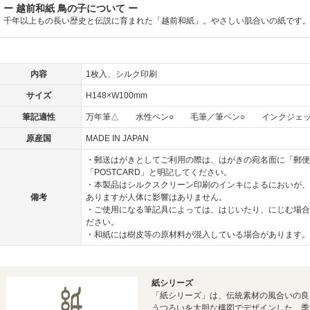
ー 越前和紙 鳥の子について ー
千年以上もの長い歴史と伝説に育まれた「越前和紙」。やさしい肌合いの紙です
内容
1枚入、シルク印刷
サイズ
H148×W100mm
筆記適性
万年筆△ 水性ペン○ 毛筆／筆ペン○ インクジェ
原産国
MADE IN JAPAN
・郵送はがきとしてご利用の際は、はがきの宛名面に「郵便
「POSTCARD」と明記してください。
・本製品はシルクスクリーン印刷のインキによるにおいが、
備考
ありますが人体に影響はありません。
・ご使用になる筆記具によっては、はじいたり、にじむ場合
ださい。
・和紙には樹皮等の原材料が混入している場合があります。
紙シリーズ
「紙シリーズ」は、伝統素材の風合いの良
うつろいを大胆な構図でデザインした、季