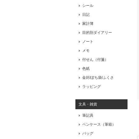
シール
日記
家計簿
目的別ダイアリー
ノート
メモ
付せん（付箋）
色紙
金封/ぽち袋/ふくさ
ラッピング
文具・雑貨
筆記具
ペンケース（筆箱）
バッグ