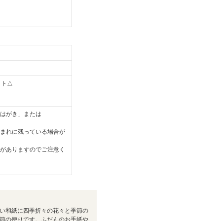
。
ット△
はがき」または
まれに残っている場合が
がありますのでご注意く
い和紙に四季折々の花々と季節の
節の便りです。ふだんのお手紙や