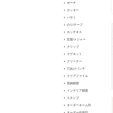
ポーチ
カッター
ハサミ
のり/テープ
ホッチキス
定規/メジャー
クリップ
マグネット
クリーナー
穴あけパンチ
クリアファイル
収納雑貨
インテリア雑貨
スタンプ
オーダーネーム印
オーダー住所印