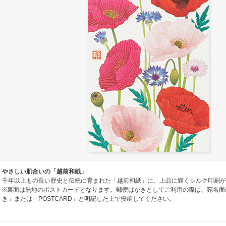
やさしい肌合いの「越前和紙」
千年以上もの長い歴史と伝統に育まれた「越前和紙」に、上品に輝くシルク印刷が
※裏面は無地のポストカードとなります。郵便はがきとしてご利用の際は、宛名面
き」または「POSTCARD」と明記した上で投函してください。