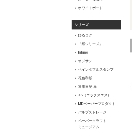
ホワイトボード
シリーズ
ゆるログ
「紙シリーズ」
hibino
オジサン
ペインタブルスタンプ
花色和紙
連用日記 扉
XS（エックスエス）
MDペーパープロダクト
パルプストレージ
ペーパークラフト
ミュージアム