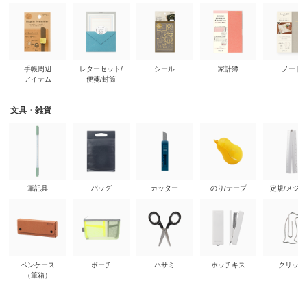
手帳周辺
レターセット/
シール
家計簿
ノート
アイテム
便箋/封筒
文具・雑貨
筆記具
バッグ
カッター
のり/テープ
定規/メジ
ペンケース
ポーチ
ハサミ
ホッチキス
クリップ
（筆箱）