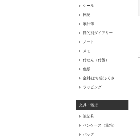
シール
日記
家計簿
目的別ダイアリー
ノート
メモ
付せん（付箋）
色紙
金封/ぽち袋/ふくさ
ラッピング
文具・雑貨
筆記具
ペンケース（筆箱）
バッグ