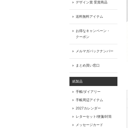
デザイン賞 受賞商品
送料無料アイテム
お得なキャンペーン・
クーポン
メルマガバックナンバー
まとめ買い窓口
紙製品
手帳/ダイアリー
手帳周辺アイテム
2027カレンダー
レターセット/便箋/封筒
メッセージカード