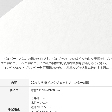
「パルパー」とはこの紙の名前です。パルプそのもののような独特な表情をしてい
手で触れて、ペンで触れて、この紙の個性的な質感や表情をお楽しみください。
（インクジェットプリンター対応用紙のため、お礼状などを大量に送付する際にも
内容
20枚入り ※インクジェットプリンター対応
サイズ
本体/H148×W100mm
万年筆…○
水性ペン…○
毛筆/筆ペン…○
筆記適正
インクジェット…○