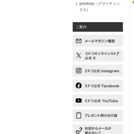
greetings（グリーティン
グス）
ご案内