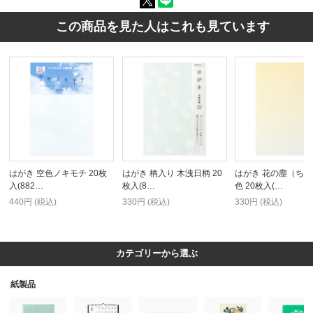
この商品を見た人はこれも見ています
はがき 空色ノキモチ 20枚
はがき 柄入り 木洩日柄 20
はがき 花の塵（ち
入(882…
枚入(8…
色 20枚入(…
440円 (税込)
330円 (税込)
330円 (税込)
カテゴリーから選ぶ
紙製品