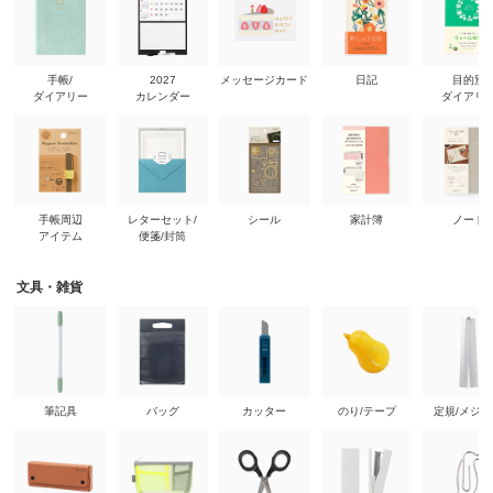
手帳/
2027
メッセージカード
日記
目的別
ダイアリー
カレンダー
ダイアリ
手帳周辺
レターセット/
シール
家計簿
ノート
アイテム
便箋/封筒
文具・雑貨
筆記具
バッグ
カッター
のり/テープ
定規/メジ