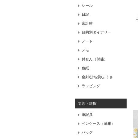
シール
日記
家計簿
目的別ダイアリー
ノート
メモ
付せん（付箋）
色紙
金封/ぽち袋/ふくさ
ラッピング
文具・雑貨
筆記具
ペンケース（筆箱）
バッグ