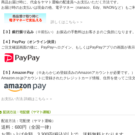
商品お届け時に、代金をヤマト運輸の配達員へお支払いただく方法です。
お届け時のお支払いは現金の他、電子マネー（nanaco、Edy、WAONなど）も
詳しくはこちら＞＞
【３】銀行振り込み
（※前払い） お振込の手数料はお客さまのご負担になります
【４】PayPay（オンライン決済）
ご注文確認画面の後に、PayPayへログイン、もしくはPayPayアプリの画面が
【５】Amazon Pay
（※あらかじめ登録済みのAmazonアカウントが必要です。）
Amazon.co.jpアカウントに登録されたクレジットカード情報、住所を使ってご
お支払い方法 詳細はこちら＞＞
配送方法：宅配便（ヤマト運輸）
送料：680円（全国一律）
お買い上げ金額 3,300円(税込)以上で、送料無料となります。