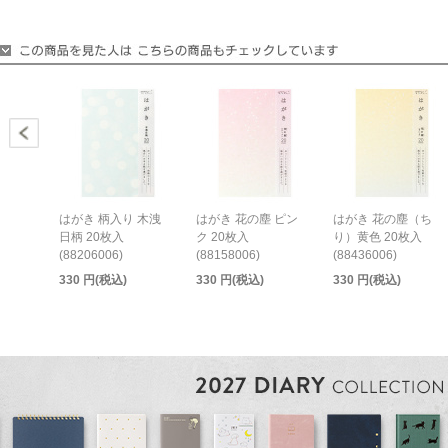
はがき 柄入り 木洩
はがき 花の塵 ピン
はがき 花の塵（ち
日柄 20枚入
ク 20枚入
り）黄色 20枚入
(88206006)
(88158006)
(88436006)
330 円(税込)
330 円(税込)
330 円(税込)