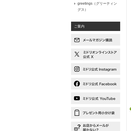
greetings（グリーティン
グス）
ご案内