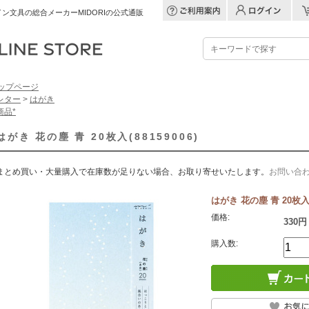
ン文具の総合メーカーMIDORIの公式通販
ップページ
レター
>
はがき
商品*
はがき 花の塵 青 20枚入(88159006)
まとめ買い・大量購入で在庫数が足りない場合、お取り寄せいたします。
お問い合
はがき 花の塵 青 20枚入(8
価格:
330円
購入数: