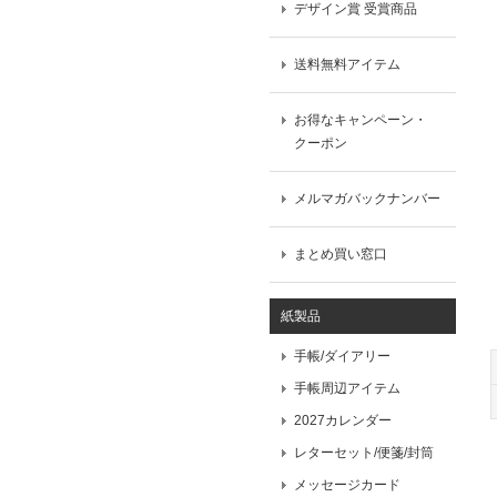
デザイン賞 受賞商品
送料無料アイテム
お得なキャンペーン・
クーポン
メルマガバックナンバー
まとめ買い窓口
紙製品
手帳/ダイアリー
手帳周辺アイテム
2027カレンダー
レターセット/便箋/封筒
メッセージカード