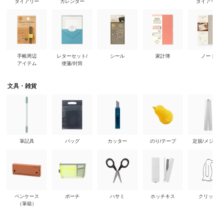
ダイアリー
カレンダー
ダイアリ
手帳周辺
レターセット/
シール
家計簿
ノート
アイテム
便箋/封筒
文具・雑貨
筆記具
バッグ
カッター
のり/テープ
定規/メジ
ペンケース
ポーチ
ハサミ
ホッチキス
クリップ
（筆箱）