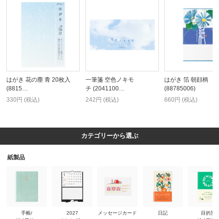
はがき 花の塵 青 20枚入
一筆箋 空色ノキモ
はがき 箔 朝顔柄
(8815…
チ (2041100…
(88785006)
330円 (税込)
242円 (税込)
660円 (税込)
カテゴリーから選ぶ
紙製品
手帳/
2027
メッセージカード
日記
目的別