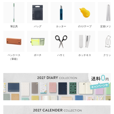
筆記具
バッグ
カッター
のり/テープ
定規/メジ
ペンケース
ポーチ
ハサミ
ホッチキス
クリップ
（筆箱）