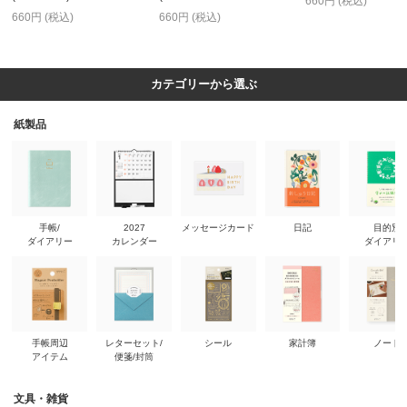
660円 (税込)
660円 (税込)
660円 (税込)
カテゴリーから選ぶ
紙製品
手帳/
2027
メッセージカード
日記
目的別
ダイアリー
カレンダー
ダイアリ
手帳周辺
レターセット/
シール
家計簿
ノート
アイテム
便箋/封筒
文具・雑貨