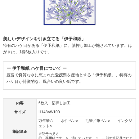
美しいデザインを引き立てる「伊予和紙」
特有のハケ目がある「伊予和紙」に、箔押し加工が施されています。は
がきは、1柄6枚入りです。
ー 伊予和紙 ハケ目について ー
豊富で良質な水に恵まれた愛媛県を産地とする「伊予和紙」。特有の
ハケ目が特徴的な、風合いの良い紙です。
内容
6枚入、箔押し加工
サイズ
H148×W100
万年筆△ 水性ペン○ 毛筆／筆ペン○ インクジ
ェット×
筆記適正
※記号の見方
◎…専用紙です ○…適しています △…一部の筆記具でにじ