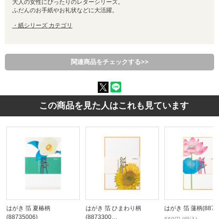
大人の女性にぴったりのレターシリーズ。
ふだんのお手紙やお礼状などに大活躍。
・紙シリーズ カテゴリ
関連商品をチェックする>>
この商品を見た人はこれも見ています
はがき 箔 夏椿柄
はがき 箔 ひまわり柄
はがき 箔 蓮柄(88734
(88735006)
(8873300…