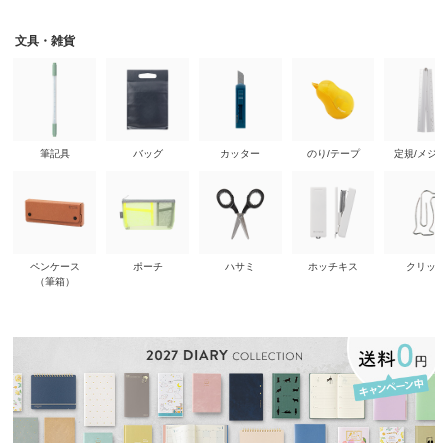
文具・雑貨
筆記具
バッグ
カッター
のり/テープ
定規/メジ
ペンケース
ポーチ
ハサミ
ホッチキス
クリップ
（筆箱）