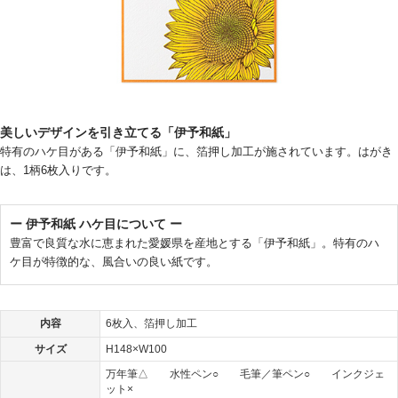
美しいデザインを引き立てる「伊予和紙」
特有のハケ目がある「伊予和紙」に、箔押し加工が施されています。はがき
は、1柄6枚入りです。
ー 伊予和紙 ハケ目について ー
豊富で良質な水に恵まれた愛媛県を産地とする「伊予和紙」。特有のハ
ケ目が特徴的な、風合いの良い紙です。
内容
6枚入、箔押し加工
サイズ
H148×W100
万年筆△ 水性ペン○ 毛筆／筆ペン○ インクジェ
ット×