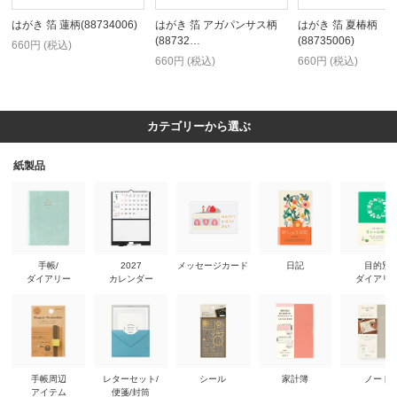
はがき 箔 蓮柄(88734006)
はがき 箔 アガパンサス柄
はがき 箔 夏椿柄
(88732…
(88735006)
660円 (税込)
660円 (税込)
660円 (税込)
カテゴリーから選ぶ
紙製品
手帳/
2027
メッセージカード
日記
目的別
ダイアリー
カレンダー
ダイアリ
手帳周辺
レターセット/
シール
家計簿
ノート
アイテム
便箋/封筒