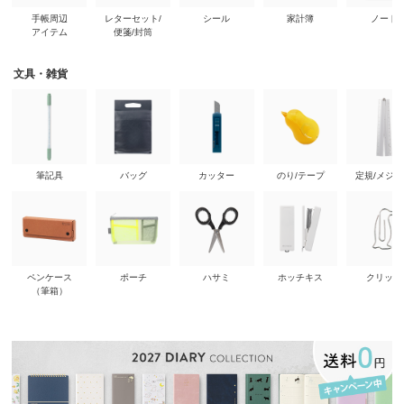
手帳周辺
レターセット/
シール
家計簿
ノート
アイテム
便箋/封筒
文具・雑貨
筆記具
バッグ
カッター
のり/テープ
定規/メジ
ペンケース
ポーチ
ハサミ
ホッチキス
クリップ
（筆箱）