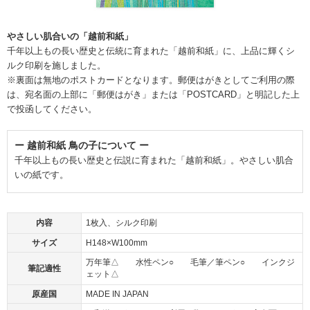
やさしい肌合いの「越前和紙」
千年以上もの長い歴史と伝統に育まれた「越前和紙」に、上品に輝くシ
ルク印刷を施しました。
※裏面は無地のポストカードとなります。郵便はがきとしてご利用の際
は、宛名面の上部に「郵便はがき」または「POSTCARD」と明記した上
で投函してください。
ー 越前和紙 鳥の子について ー
千年以上もの長い歴史と伝説に育まれた「越前和紙」。やさしい肌合
いの紙です。
内容
1枚入、シルク印刷
サイズ
H148×W100mm
万年筆△ 水性ペン○ 毛筆／筆ペン○ インクジ
筆記適性
ェット△
原産国
MADE IN JAPAN