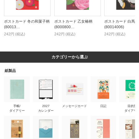
ポストカード 冬の和菓子柄
ポストカード 乙女椿柄
ポストカード 白馬柄
(80013…
(8000800…
(80014006)
242円 (税込)
242円 (税込)
242円 (税込)
カテゴリーから選ぶ
紙製品
手帳/
2027
メッセージカード
日記
目的別
ダイアリー
カレンダー
ダイアリ