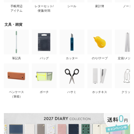
手帳周辺
レターセット/
シール
家計簿
ノート
アイテム
便箋/封筒
文具・雑貨
筆記具
バッグ
カッター
のり/テープ
定規/メジ
ペンケース
ポーチ
ハサミ
ホッチキス
クリップ
（筆箱）