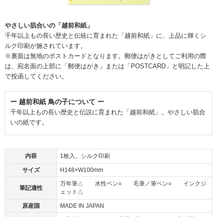
やさしい肌合いの「越前和紙」
千年以上もの長い歴史と伝統に育まれた「越前和紙」に、上品に輝くシ
ルク印刷が施されています。
※裏面は無地のポストカードとなります。郵便はがきとしてご利用の際
は、宛名面の上部に「郵便はがき」または「POSTCARD」と明記した上
で投函してください。
ー 越前和紙 鳥の子について ー
千年以上もの長い歴史と伝説に育まれた「越前和紙」。やさしい肌合
いの紙です。
内容
1枚入、シルク印刷
サイズ
H148×W100mm
万年筆△ 水性ペン○ 毛筆／筆ペン○ インクジ
筆記適性
ェット△
原産国
MADE IN JAPAN