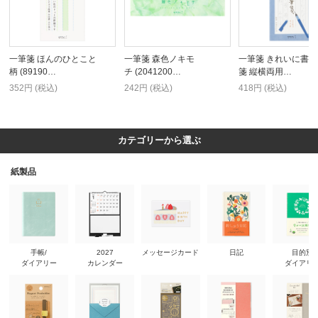
一筆箋 ほんのひとこと
一筆箋 森色ノキモ
一筆箋 きれいに書
柄 (89190…
チ (2041200…
箋 縦横両用…
352円 (税込)
242円 (税込)
418円 (税込)
カテゴリーから選ぶ
紙製品
手帳/
2027
メッセージカード
日記
目的別
ダイアリー
カレンダー
ダイアリ