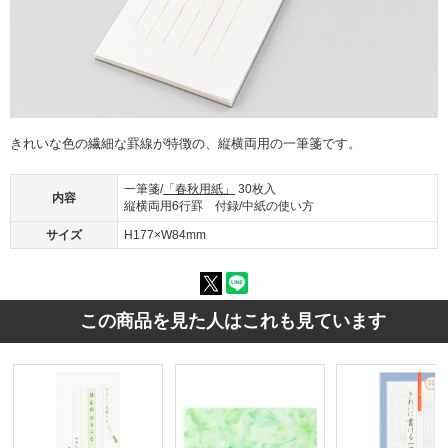
きれいな色の繊細な罫線が特徴の、縦横両用の一筆箋です。
一筆箋/
「春秋用紙」
30枚入
内容
縦横両用6行罫 付録/中紙の使い方
サイズ
H177×W84mm
この商品を見た人はこれも見ています