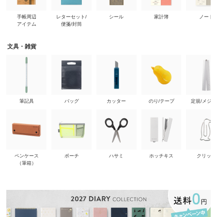
手帳周辺
レターセット/
シール
家計簿
ノート
アイテム
便箋/封筒
文具・雑貨
筆記具
バッグ
カッター
のり/テープ
定規/メジ
ペンケース
ポーチ
ハサミ
ホッチキス
クリップ
（筆箱）