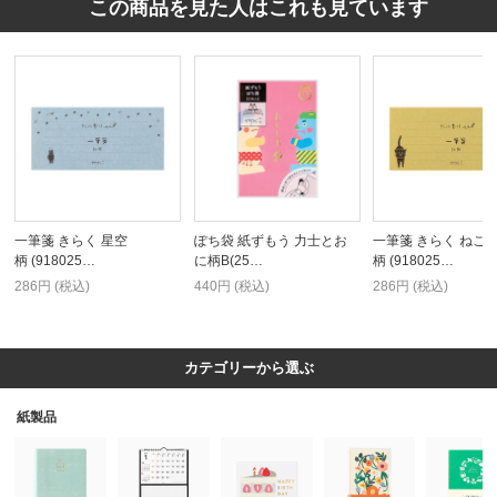
この商品を見た人はこれも見ています
一筆箋 きらく 星空
ぽち袋 紙ずもう 力士とお
一筆箋 きらく ねこ
柄 (918025…
に柄B(25…
柄 (918025…
286円 (税込)
440円 (税込)
286円 (税込)
カテゴリーから選ぶ
紙製品