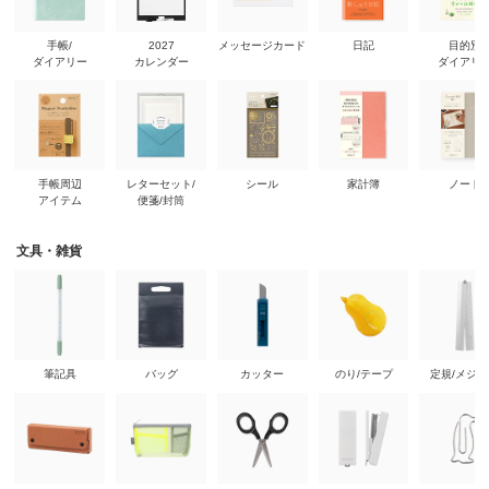
手帳/
2027
メッセージカード
日記
目的別
ダイアリー
カレンダー
ダイアリ
手帳周辺
レターセット/
シール
家計簿
ノート
アイテム
便箋/封筒
文具・雑貨
筆記具
バッグ
カッター
のり/テープ
定規/メジ