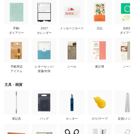
手帳/
2027
メッセージカード
日記
目的別
ダイアリー
カレンダー
ダイアリ
手帳周辺
レターセット/
シール
家計簿
ノート
アイテム
便箋/封筒
文具・雑貨
筆記具
バッグ
カッター
のり/テープ
定規/メジ