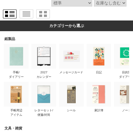
カテゴリーから選ぶ
紙製品
手帳/
2027
メッセージカード
日記
目的別
ダイアリー
カレンダー
ダイアリ
手帳周辺
レターセット/
シール
家計簿
ノート
アイテム
便箋/封筒
文具・雑貨