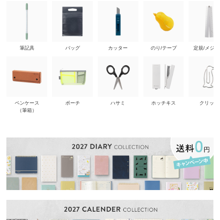
筆記具
バッグ
カッター
のり/テープ
定規/メジ
ペンケース
ポーチ
ハサミ
ホッチキス
クリップ
（筆箱）