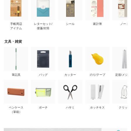
手帳周辺
レターセット/
シール
家計簿
ノート
アイテム
便箋/封筒
文具・雑貨
筆記具
バッグ
カッター
のり/テープ
定規/メジ
ペンケース
ポーチ
ハサミ
ホッチキス
クリップ
（筆箱）