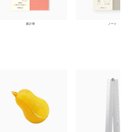
家計簿
ノート