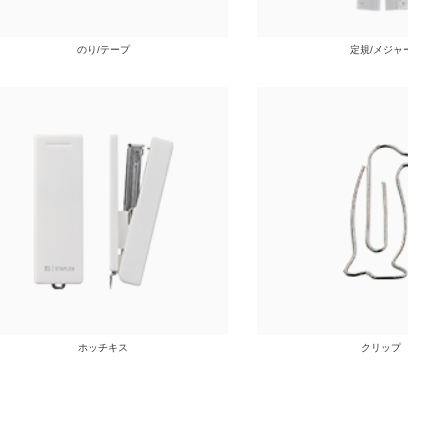
のり/テープ
定規/メジャー
ホッチキス
クリップ