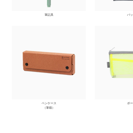
筆記具
バッ
ペンケース
ポー
（筆箱）