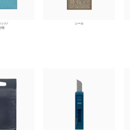
ット/
シール
封筒