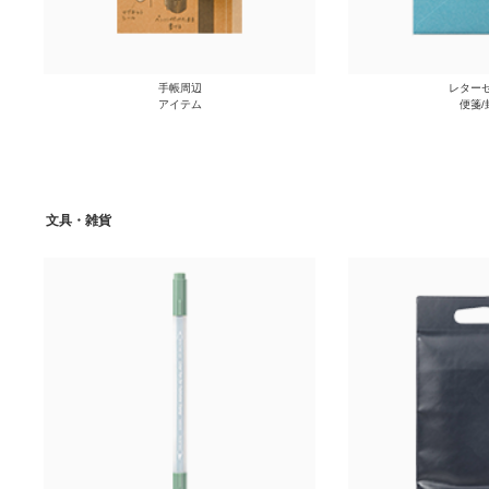
手帳周辺
レターセ
アイテム
便箋/
文具・雑貨