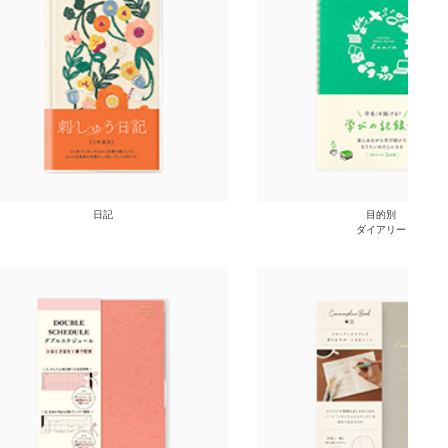
日記
目的別
ダイアリー