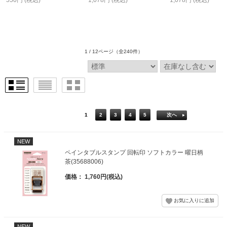
1 / 12ページ
（全240件）
1
2
3
4
5
次へ
NEW
ペインタブルスタンプ 回転印 ソフトカラー 曜日柄
茶(35688006)
価格： 1,760円(税込)
NEW