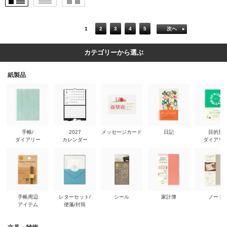
1
2
3
4
5
次へ
カテゴリーから選ぶ
紙製品
手帳/
2027
メッセージカード
日記
目的別
ダイアリー
カレンダー
ダイアリ
手帳周辺
レターセット/
シール
家計簿
ノート
アイテム
便箋/封筒