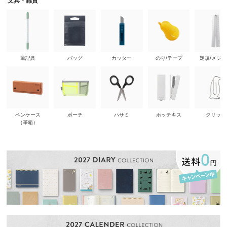
文具・雑貨
筆記具
バッグ
カッター
のり/テープ
定規/メジ
ペンケース
ポーチ
ハサミ
ホッチキス
クリップ
（筆箱）