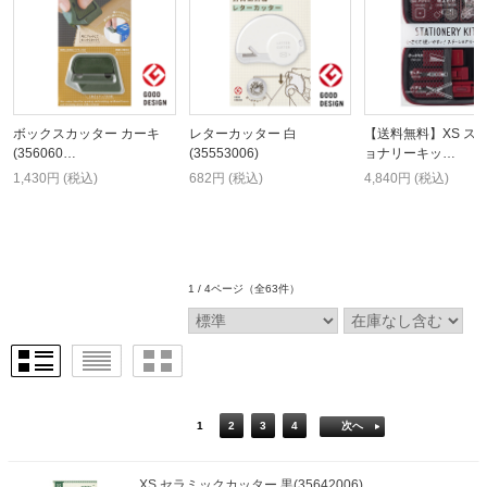
ボックスカッター カーキ
レターカッター 白
【送料無料】XS ス
(356060…
(35553006)
ョナリーキッ…
1,430円 (税込)
682円 (税込)
4,840円 (税込)
1 / 4ページ
（全63件）
1
2
3
4
次へ
XS セラミックカッター 黒(35642006)