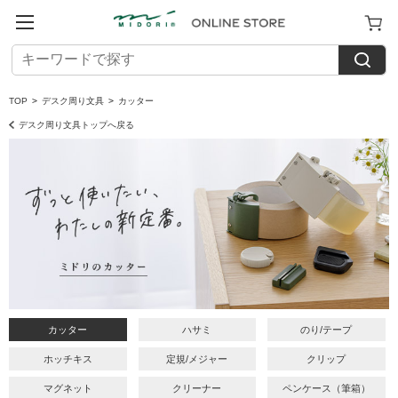
TOP
>
デスク周り文具
>
カッター
デスク周り文具トップへ戻る
カッター
ハサミ
のり/テープ
ホッチキス
定規/メジャー
クリップ
マグネット
クリーナー
ペンケース（筆箱）