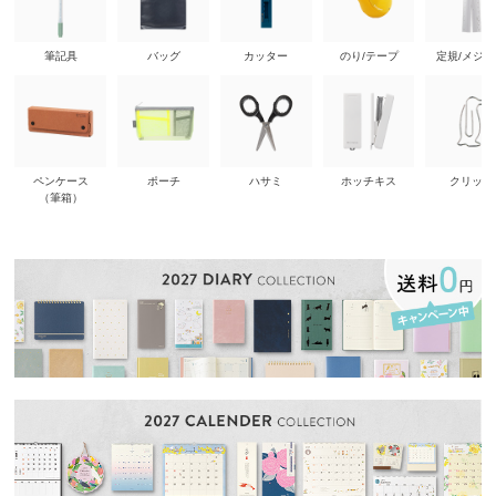
筆記具
バッグ
カッター
のり/テープ
定規/メジ
ペンケース
ポーチ
ハサミ
ホッチキス
クリップ
（筆箱）