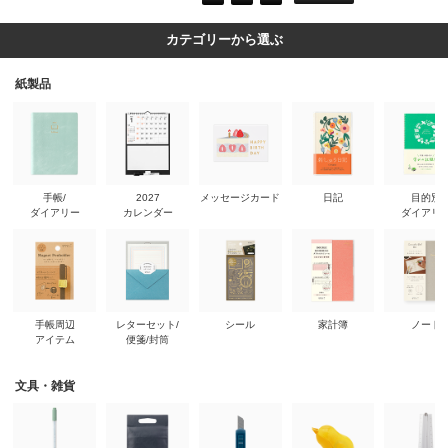
カテゴリーから選ぶ
紙製品
手帳/
2027
メッセージカード
日記
目的別
ダイアリー
カレンダー
ダイアリ
手帳周辺
レターセット/
シール
家計簿
ノート
アイテム
便箋/封筒
文具・雑貨