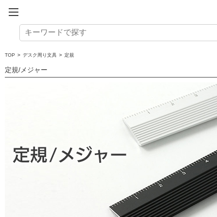
TOP
>
デスク周り文具
>
定規
定規/メジャー