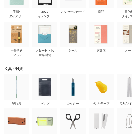
手帳/
2027
メッセージカード
日記
目的別
ダイアリー
カレンダー
ダイアリ
手帳周辺
レターセット/
シール
家計簿
ノート
アイテム
便箋/封筒
文具・雑貨
筆記具
バッグ
カッター
のり/テープ
定規/メジ