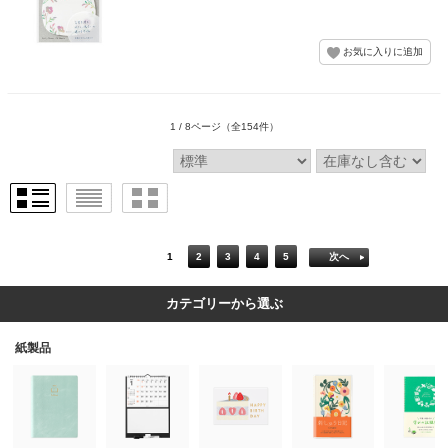
1 / 8ページ
（全154件）
1
2
3
4
5
次へ
カテゴリーから選ぶ
紙製品