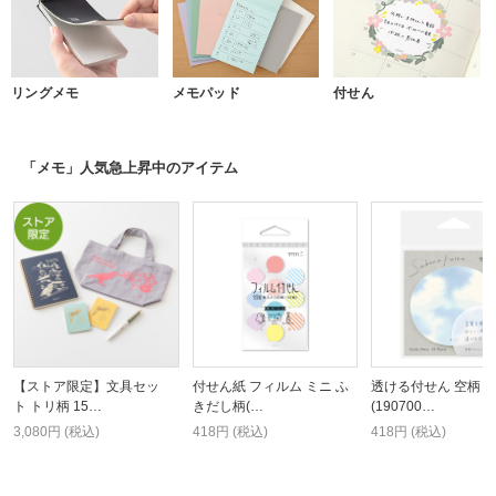
リングメモ
メモパッド
付せん
「メモ」人気急上昇中のアイテム
【ストア限定】文具セッ
付せん紙 フィルム ミニ ふ
透ける付せん 空柄 
ト トリ柄 15…
きだし柄(…
(190700…
3,080円 (税込)
418円 (税込)
418円 (税込)