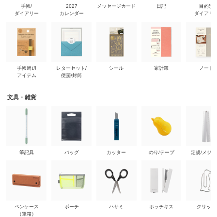
手帳/
2027
メッセージカード
日記
目的別
ダイアリー
カレンダー
ダイアリ
手帳周辺
レターセット/
シール
家計簿
ノート
アイテム
便箋/封筒
文具・雑貨
筆記具
バッグ
カッター
のり/テープ
定規/メジ
ペンケース
ポーチ
ハサミ
ホッチキス
クリップ
（筆箱）