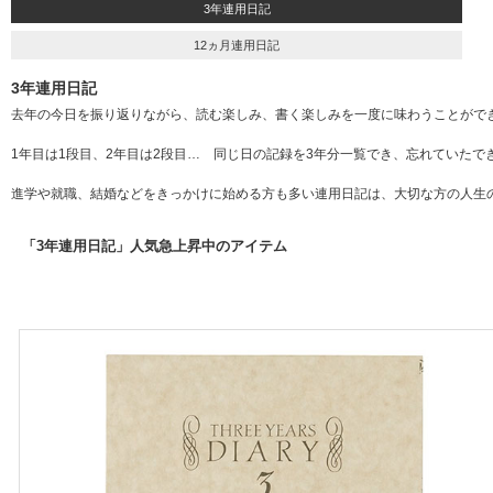
3年連用日記
12ヵ月連用日記
3年連用日記
去年の今日を振り返りながら、読む楽しみ、書く楽しみを一度に味わうことがで
1年目は1段目、2年目は2段目… 同じ日の記録を3年分一覧でき、忘れていた
進学や就職、結婚などをきっかけに始める方も多い連用日記は、大切な方の人生
「3年連用日記」人気急上昇中のアイテム