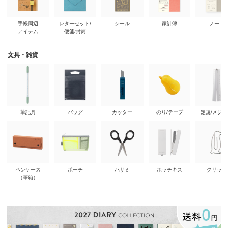
手帳周辺
レターセット/
シール
家計簿
ノート
アイテム
便箋/封筒
文具・雑貨
筆記具
バッグ
カッター
のり/テープ
定規/メジ
ペンケース
ポーチ
ハサミ
ホッチキス
クリップ
（筆箱）