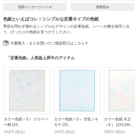
色紙メッセージシール
色紙包み
色紙といえばコレ！シンプルな定番タイプの色紙
季節を問わず贈れるシンプルなデザインの定番色紙。シーンや贈る相手に合
う、ぴったりの色紙を見つけてください。
大量購入・まとめ買いのご相談窓口はこちら
「定番色紙」人気急上昇中のアイテム
カラー色紙＜S＞ クローバ
カラー色紙＜S＞ 空色ノキ
カラー色紙 水玉
ー柄 (33…
モチ (33…
（Ｂ） (331240…
264円 (税込)
264円 (税込)
286円 (税込)