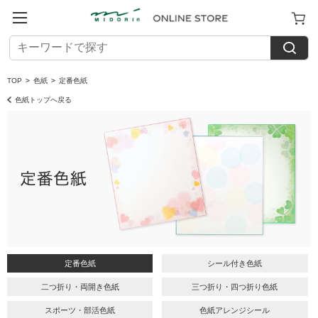
TOP
>
色紙
>
定番色紙
色紙トップへ戻る
定番色紙
シール付き色紙
二つ折り・両開き色紙
三つ折り・四つ折り色紙
スポーツ・部活色紙
色紙アレンジシール