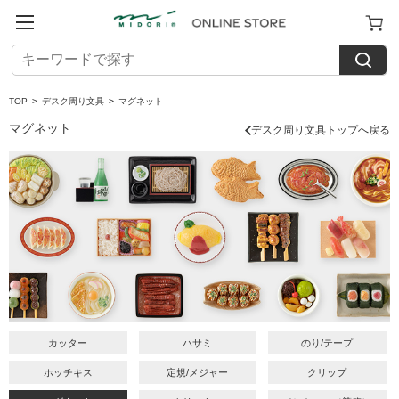
TOP
>
デスク周り文具
>
マグネット
マグネット
デスク周り文具トップへ戻る
カッター
ハサミ
のり/テープ
ホッチキス
定規/メジャー
クリップ