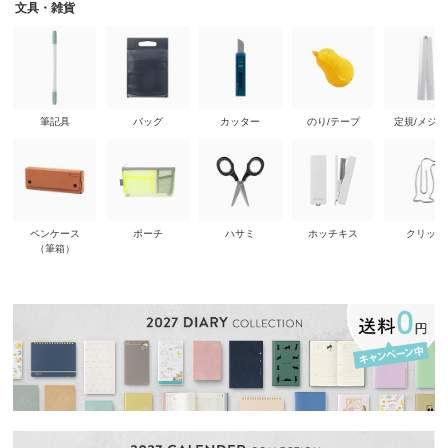
文具・雑貨
筆記具
バッグ
カッター
のり/テープ
定規/メジ
ペンケース
ポーチ
ハサミ
ホッチキス
クリップ
（筆箱）