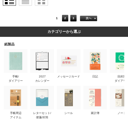
1
2
3
次へ
カテゴリーから選ぶ
紙製品
手帳/
2027
メッセージカード
日記
目的別
ダイアリー
カレンダー
ダイアリ
手帳周辺
レターセット/
シール
家計簿
ノート
アイテム
便箋/封筒