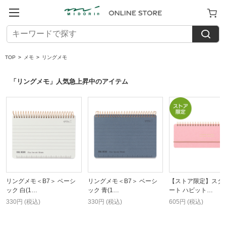
TOP
>
メモ
>
リングメモ
「リングメモ」人気急上昇中のアイテム
リングメモ＜B7＞ ベーシ
リングメモ＜B7＞ ベーシ
【ストア限定】スタ
ック 白(1…
ック 青(1…
ート ハビット…
330円 (税込)
330円 (税込)
605円 (税込)