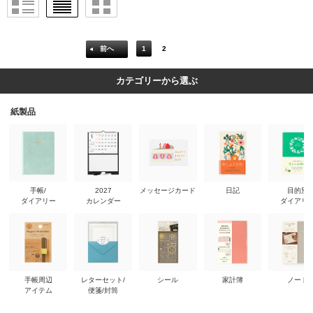
前へ
1
2
カテゴリーから選ぶ
紙製品
手帳/
2027
メッセージカード
日記
目的別
ダイアリー
カレンダー
ダイアリ
手帳周辺
レターセット/
シール
家計簿
ノート
アイテム
便箋/封筒