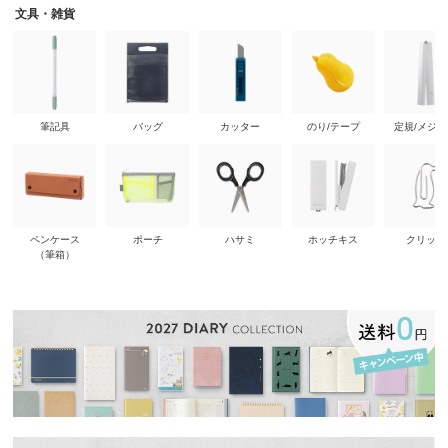
文具・雑貨
筆記具
バッグ
カッター
のり/テープ
定規/メジ
ペンケース
ポーチ
ハサミ
ホッチキス
クリップ
（筆箱）