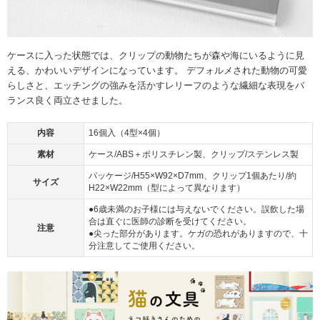
ケースに入った状態では、クリップの動物たちが森や海にいるように見
える、かわいいデザインになっています。 デフォルメされた動物の可愛
らしさと、エッチングの強みを活かすレリーフのような繊細な表現をバ
ランス良く両立させました。
内容
16個入（4型×4個）
素材
ケース/ABS＋ポリスチレン製、クリップ/ステンレス製
パッケージ/H55×W92×D7mm、クリップ1個あたり/約
サイズ
H22×W22mm（型によって異なります）
●6歳未満のお子様には与えないでください。誤飲した場
合は直ぐに医師の診断を受けてください。
注意
●尖った部分があります。ケガの恐れがありますので、十
分注意してご使用ください。