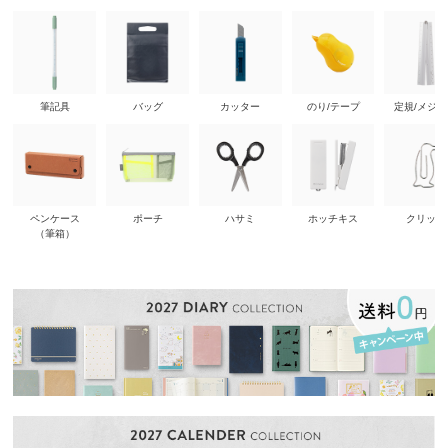
筆記具
バッグ
カッター
のり/テープ
定規/メジ
ペンケース
ポーチ
ハサミ
ホッチキス
クリップ
（筆箱）