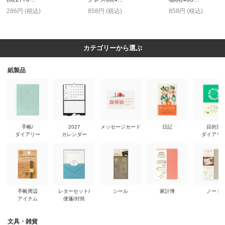
286円 (税込)
858円 (税込)
858円 (税込)
カテゴリーから選ぶ
紙製品
手帳/
2027
メッセージカード
日記
目的別
ダイアリー
カレンダー
ダイアリ
手帳周辺
レターセット/
シール
家計簿
ノート
アイテム
便箋/封筒
文具・雑貨