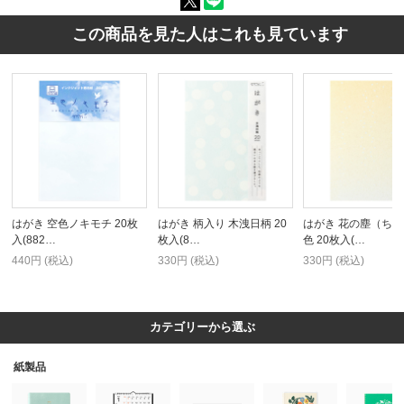
この商品を見た人はこれも見ています
はがき 空色ノキモチ 20枚
はがき 柄入り 木洩日柄 20
はがき 花の塵（ち
入(882…
枚入(8…
色 20枚入(…
440円 (税込)
330円 (税込)
330円 (税込)
カテゴリーから選ぶ
紙製品