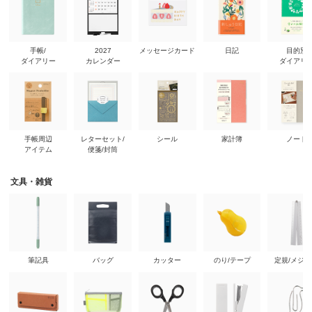
手帳/
2027
メッセージカード
日記
目的別
ダイアリー
カレンダー
ダイアリ
手帳周辺
レターセット/
シール
家計簿
ノート
アイテム
便箋/封筒
文具・雑貨
筆記具
バッグ
カッター
のり/テープ
定規/メジ