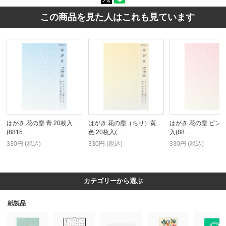
この商品を見た人はこれも見ています
はがき 花の塵 青 20枚入
はがき 花の塵（ちり）黄
はがき 花の塵 ピンク
(8815…
色 20枚入(…
入(88…
330円 (税込)
330円 (税込)
330円 (税込)
カテゴリーから選ぶ
紙製品