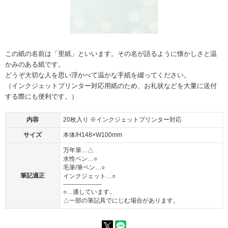
この紙の名前は「里紙」といいます。その名が語るように懐かしさと温
かみのある紙です。
どうぞ大切な人を思い浮かべて温かな手紙を綴ってください。
（インクジェットプリンター対応用紙のため、お礼状などを大量に送付
する際にも便利です。）
内容
20枚入り ※インクジェットプリンター対応
サイズ
本体/H148×W100mm
万年筆…△
水性ペン…○
毛筆/筆ペン…○
筆記適正
インクジェット…○
-------------------
○…適しています。
△一部の筆記具でにじむ場合があります。