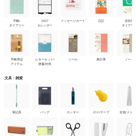
手帳/
2027
メッセージカード
日記
目的別
ダイアリー
カレンダー
ダイアリ
手帳周辺
レターセット/
シール
家計簿
ノート
アイテム
便箋/封筒
文具・雑貨
筆記具
バッグ
カッター
のり/テープ
定規/メジ