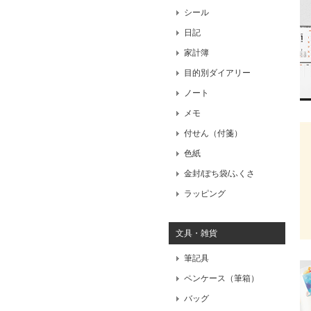
シール
日記
家計簿
目的別ダイアリー
ノート
メモ
付せん（付箋）
色紙
金封/ぽち袋/ふくさ
ラッピング
文具・雑貨
筆記具
ペンケース（筆箱）
バッグ