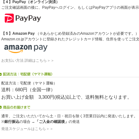
【４】PayPay（オンライン決済）
ご注文確認画面の後に、PayPayへログイン、もしくはPayPayアプリの画面が
【５】Amazon Pay
（※あらかじめ登録済みのAmazonアカウントが必要です。）
Amazon.co.jpアカウントに登録されたクレジットカード情報、住所を使ってご
お支払い方法 詳細はこちら＞＞
配送方法：宅配便（ヤマト運輸）
送料：680円（全国一律）
お買い上げ金額 3,300円(税込)以上で、送料無料となります。
通常、ご注文いただいてから土・日・祝日を除く3営業日以内に発送いたします。
※
銀行振込
の場合 →
「ご入金の確認後」
の発送
発送スケジュールはこちら＞＞