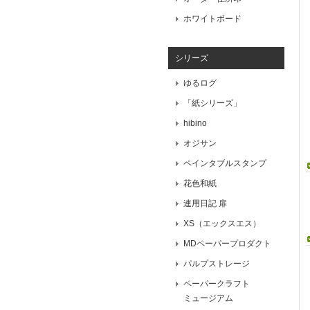
ホワイトボード
シリーズ
ゆるログ
「紙シリーズ」
hibino
オジサン
ペインタブルスタンプ
花色和紙
連用日記 扉
XS（エックスエス）
MDペーパープロダクト
パルプストレージ
ペーパークラフト
ミュージアム