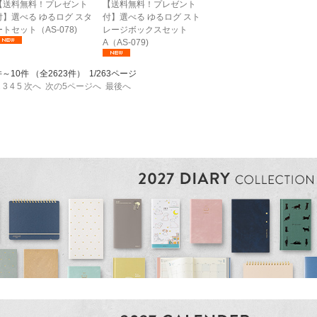
【送料無料！プレゼント
【送料無料！プレゼント
付】選べる ゆるログ スタ
付】選べる ゆるログ スト
ートセット（AS-078)
レージボックスセット
A（AS-079)
件～10件 （全2623件） 1/263ページ
2
3
4
5
次へ
次の5ページへ
最後へ