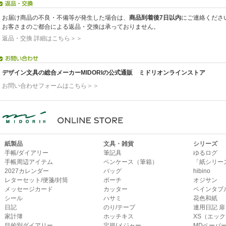
お届け商品の不良・不備等が発生した場合は、
商品到着後7日以内
にご連絡くださ
お客さまのご都合による返品・交換は承っておりません。
返品・交換 詳細はこちら＞＞
デザイン文具の総合メーカーMIDORIの公式通販 ミドリオンラインストア
お問い合わせフォームはこちら＞＞
紙製品
文具・雑貨
シリーズ
手帳/ダイアリー
筆記具
ゆるログ
手帳周辺アイテム
ペンケース（筆箱）
「紙シリー
2027カレンダー
バッグ
hibino
レターセット/便箋/封筒
ポーチ
オジサン
メッセージカード
カッター
ペインタブ
シール
ハサミ
花色和紙
日記
のり/テープ
連用日記 扉
家計簿
ホッチキス
XS（エッ
目的別ダイアリー
定規/メジャー
MDペーパ