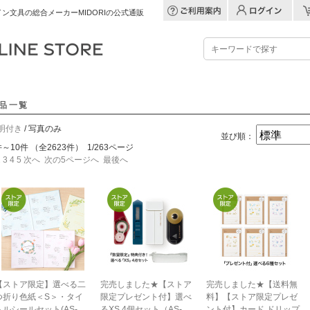
ン文具の総合メーカーMIDORIの公式通販
品一覧
明付き
/ 写真のみ
並び順：
件～10件 （全2623件） 1/263ページ
2
3
4
5
次へ
次の5ページへ
最後へ
【ストア限定】選べる二
完売しました★【ストア
完売しました★【送料無
つ折り色紙＜S＞・タイ
限定プレゼント付】選べ
料】【ストア限定プレゼ
トルシールセット(AS-
るXS 4個セット（AS-
ント付】カード ドリップ