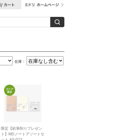
在庫：
限定【鉛筆削りプレゼン
ト】MDノートアソートセ
ット AS-073