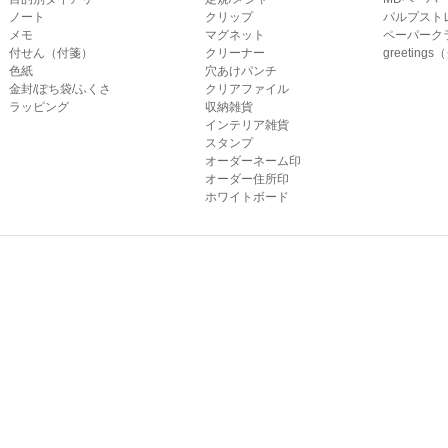
ノート
クリップ
パルプスト
メモ
マグネット
ペーパーク
付せん（付箋）
クリーナー
greetin
色紙
穴あけパンチ
金封/ぽち袋/ふくさ
クリアファイル
ラッピング
収納雑貨
インテリア雑貨
スタンプ
オーダーネーム印
オーダー住所印
ホワイトボード