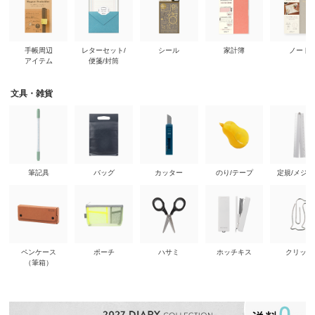
手帳周辺
レターセット/
シール
家計簿
ノート
アイテム
便箋/封筒
文具・雑貨
筆記具
バッグ
カッター
のり/テープ
定規/メジ
ペンケース
ポーチ
ハサミ
ホッチキス
クリップ
（筆箱）