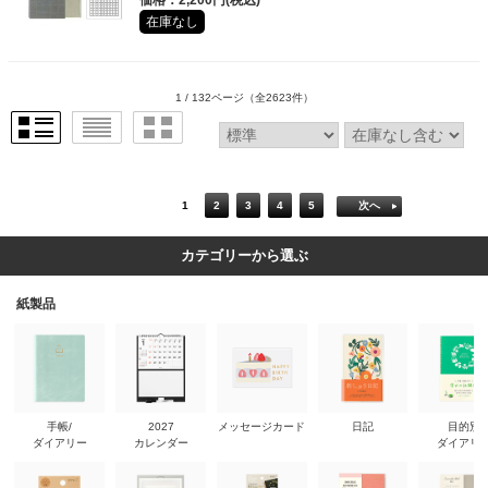
価格：2,200円(税込)
在庫なし
1 / 132ページ
（全2623件）
1
2
3
4
5
次へ
カテゴリーから選ぶ
紙製品
手帳/
2027
メッセージカード
日記
目的別
ダイアリー
カレンダー
ダイアリ