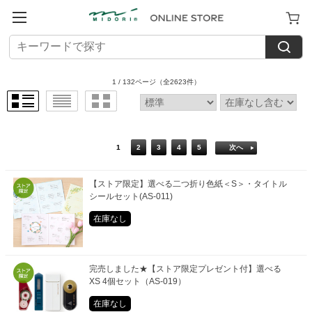
1 / 132ページ
（全2623件）
1
2
3
4
5
次へ
【ストア限定】選べる二つ折り色紙＜S＞・タイトル
シールセット(AS-011)
在庫なし
完売しました★【ストア限定プレゼント付】選べる
XS 4個セット（AS-019）
在庫なし