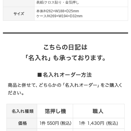
表紙/クロス貼り・金箔押し
本体/H262×W188×D25mm
サイズ
ケース/H269×W194×D32mm