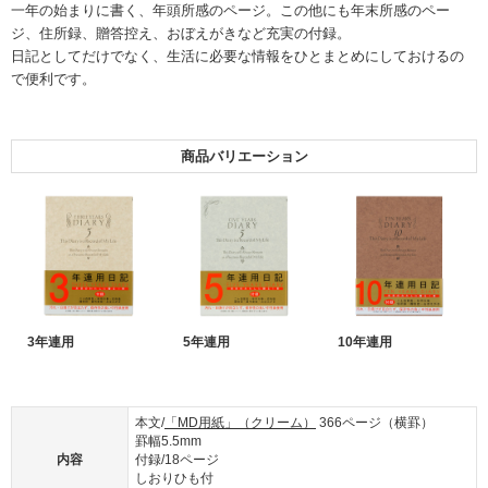
一年の始まりに書く、年頭所感のページ。この他にも年末所感のペー
ジ、住所録、贈答控え、おぼえがきなど充実の付録。
日記としてだけでなく、生活に必要な情報をひとまとめにしておけるの
で便利です。
商品バリエーション
3年連用
5年連用
10年連用
本文/
「MD用紙」（クリーム）
366ページ（横罫）
罫幅5.5mm
内容
付録/18ページ
しおりひも付