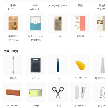
手帳/
2027
メッセージカード
日記
目的別
ダイアリー
カレンダー
ダイアリ
手帳周辺
レターセット/
シール
家計簿
ノート
アイテム
便箋/封筒
文具・雑貨
筆記具
バッグ
カッター
のり/テープ
定規/メジ
ペンケース
ポーチ
ハサミ
ホッチキス
クリップ