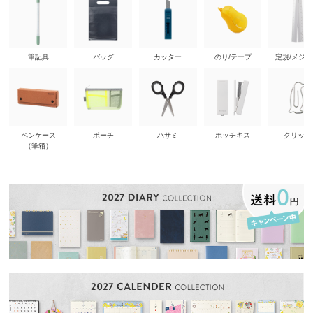
筆記具
バッグ
カッター
のり/テープ
定規/メジ
ペンケース
ポーチ
ハサミ
ホッチキス
クリップ
（筆箱）