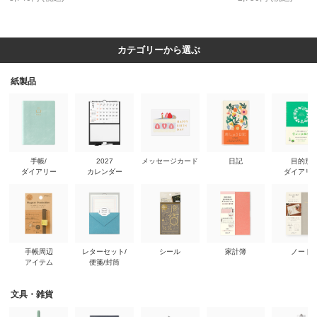
カテゴリーから選ぶ
紙製品
手帳/
2027
メッセージカード
日記
目的別
ダイアリー
カレンダー
ダイアリ
手帳周辺
レターセット/
シール
家計簿
ノート
アイテム
便箋/封筒
文具・雑貨