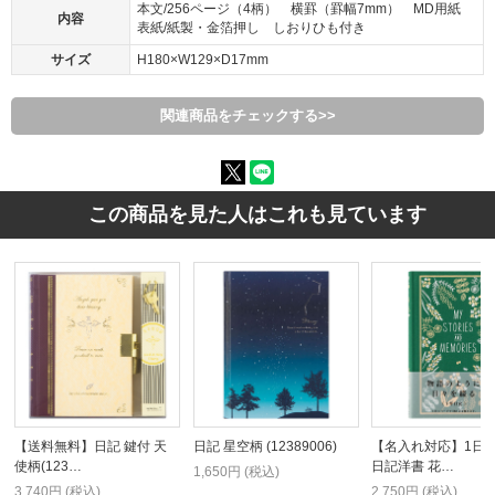
本文/256ページ（4柄） 横罫（罫幅7mm） MD用紙
内容
表紙/紙製・金箔押し しおりひも付き
サイズ
H180×W129×D17mm
関連商品をチェックする>>
この商品を見た人はこれも見ています
【送料無料】日記 鍵付 天
日記 星空柄 (12389006)
【名入れ対応】1日
使柄(123…
日記洋書 花…
1,650円 (税込)
3,740円 (税込)
2,750円 (税込)