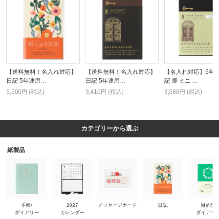
【送料無料！名入れ対応】
【送料無料！名入れ対応】
【名入れ対応】5年
日記 5年連用…
日記 5年連用…
記 扉 ミニ …
5,500円 (税込)
3,410円 (税込)
3,080円 (税込)
カテゴリーから選ぶ
紙製品
手帳/
2027
メッセージカード
日記
目的別
ダイアリー
カレンダー
ダイアリ