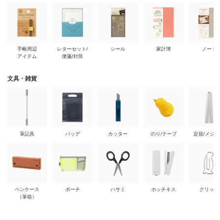
手帳周辺
レターセット/
シール
家計簿
ノート
アイテム
便箋/封筒
文具・雑貨
筆記具
バッグ
カッター
のり/テープ
定規/メジ
ペンケース
ポーチ
ハサミ
ホッチキス
クリップ
（筆箱）