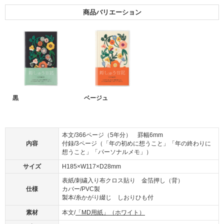
商品バリエーション
黒
ベージュ
本文/366ページ（5年分） 罫幅6mm
内容
付録/3ページ（「年の初めに想うこと」「年の終わりに
想うこと」「パーソナルメモ」）
サイズ
H185×W117×D28mm
表紙/刺繍入り布クロス貼り 金箔押し（背）
仕様
カバー/PVC製
製本/糸かがり綴じ しおりひも付
素材
本文/
「MD用紙」（ホワイト）