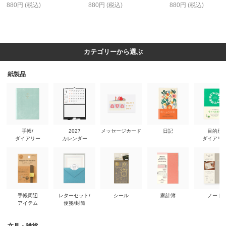
880円 (税込)
880円 (税込)
880円 (税込)
カテゴリーから選ぶ
紙製品
手帳/
2027
メッセージカード
日記
目的別
ダイアリー
カレンダー
ダイアリ
手帳周辺
レターセット/
シール
家計簿
ノート
アイテム
便箋/封筒