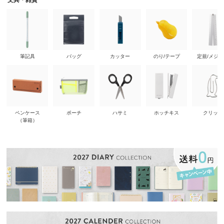
文具・雑貨
筆記具
バッグ
カッター
のり/テープ
定規/メジ
ペンケース
ポーチ
ハサミ
ホッチキス
クリップ
（筆箱）