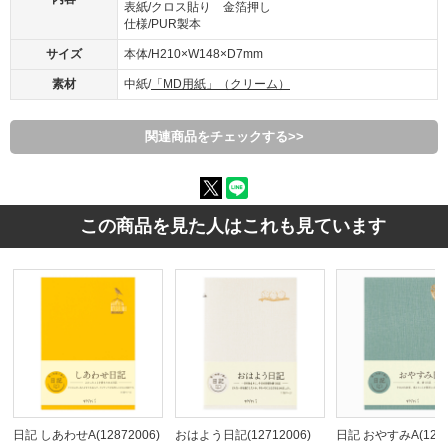
表紙/クロス貼り 金箔押し
仕様/PUR製本
サイズ
本体/H210×W148×D7mm
素材
中紙/
「MD用紙」（クリーム）
関連商品をチェックする>>
この商品を見た人はこれも見ています
日記 しあわせA(12872006)
おはよう日記(12712006)
日記 おやすみA(1287