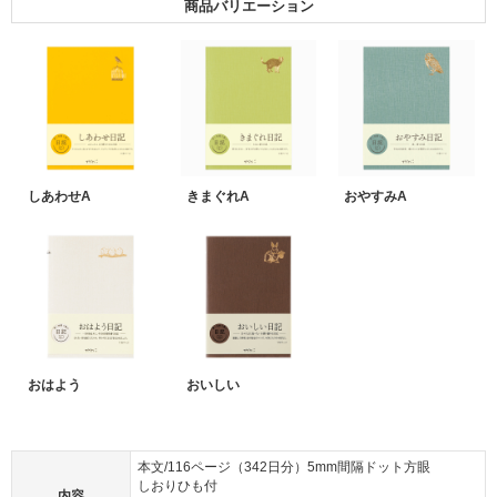
商品バリエーション
しあわせA
きまぐれA
おやすみA
おはよう
おいしい
本文/116ページ（342日分）5mm間隔ドット方眼
しおりひも付
内容