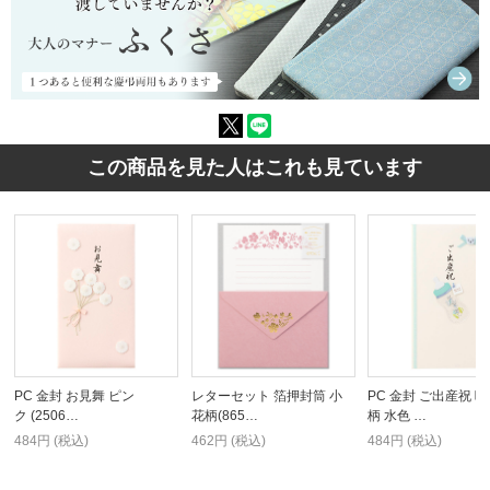
この商品を見た人はこれも見ています
PC 金封 お見舞 ピン
レターセット 箔押封筒 小
PC 金封 ご出産祝 
ク (2506…
花柄(865…
柄 水色 …
484円 (税込)
462円 (税込)
484円 (税込)