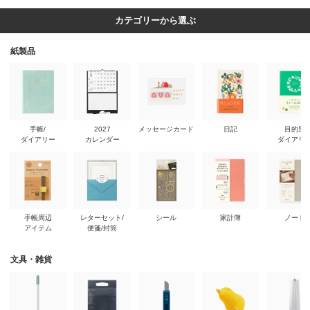
カテゴリーから選ぶ
紙製品
手帳/
2027
メッセージカード
日記
目的別
ダイアリー
カレンダー
ダイアリ
手帳周辺
レターセット/
シール
家計簿
ノート
アイテム
便箋/封筒
文具・雑貨