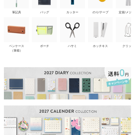
筆記具
バッグ
カッター
のり/テープ
定規/メジ
ペンケース
ポーチ
ハサミ
ホッチキス
クリップ
（筆箱）