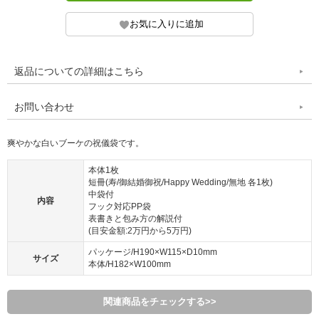
返品についての詳細はこちら
お問い合わせ
爽やかな白いブーケの祝儀袋です。
本体1枚
短冊(寿/御結婚御祝/Happy Wedding/無地 各1枚)
中袋付
内容
フック対応PP袋
表書きと包み方の解説付
(目安金額:2万円から5万円)
パッケージ/H190×W115×D10mm
サイズ
本体/H182×W100mm
関連商品をチェックする>>