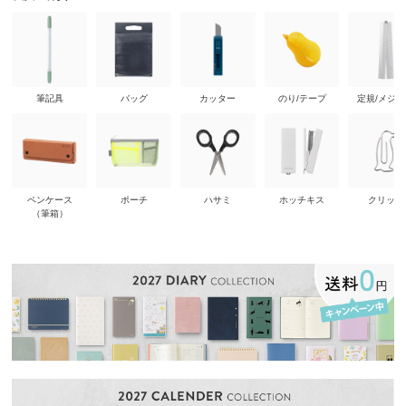
筆記具
バッグ
カッター
のり/テープ
定規/メジ
ペンケース
ポーチ
ハサミ
ホッチキス
クリップ
（筆箱）