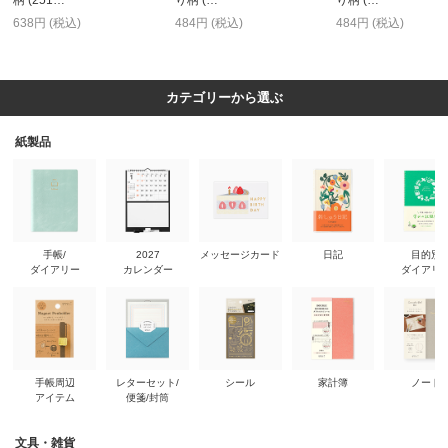
柄 (251…
り柄 (…
り柄 (…
638円 (税込)
484円 (税込)
484円 (税込)
カテゴリーから選ぶ
紙製品
手帳/
2027
メッセージカード
日記
目的別
ダイアリー
カレンダー
ダイアリ
手帳周辺
レターセット/
シール
家計簿
ノート
アイテム
便箋/封筒
文具・雑貨