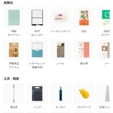
紙製品
手帳/
2027
メッセージカード
日記
目的別
ダイアリー
カレンダー
ダイアリ
手帳周辺
レターセット/
シール
家計簿
ノート
アイテム
便箋/封筒
文具・雑貨
筆記具
バッグ
カッター
のり/テープ
定規/メジ