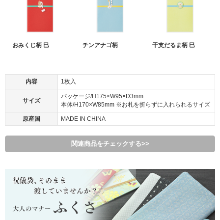
おみくじ柄 巳
チンアナゴ柄
干支だるま柄 巳
内容
1枚入
パッケージ/H175×W95×D3mm
サイズ
本体/H170×W85mm ※お札を折らずに入れられるサイズ
原産国
MADE IN CHINA
関連商品をチェックする>>