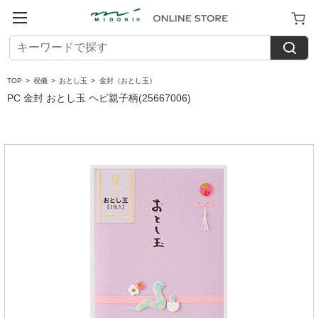
TOP
>
祝儀
>
おとし玉
>
金封（おとし玉）
PC 金封 おとし玉 ヘビ親子柄(25667006)