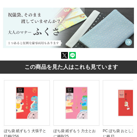
この商品を見た人はこれも見ています
ぽち袋 紙ずもう 犬張子と
ぽち袋 紙ずもう 力士とお
PC ぽち袋 おとし玉
巳柄(256…
に柄B(25…
じ柄 巳…