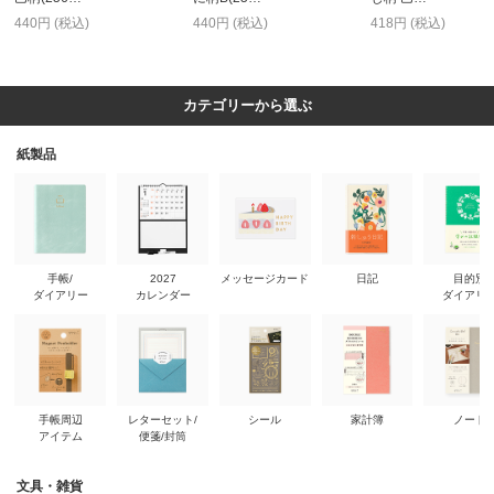
440円 (税込)
440円 (税込)
418円 (税込)
カテゴリーから選ぶ
紙製品
手帳/
2027
メッセージカード
日記
目的別
ダイアリー
カレンダー
ダイアリ
手帳周辺
レターセット/
シール
家計簿
ノート
アイテム
便箋/封筒
文具・雑貨