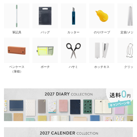
筆記具
バッグ
カッター
のり/テープ
定規/メジ
ペンケース
ポーチ
ハサミ
ホッチキス
クリップ
（筆箱）