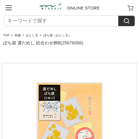
TOP
>
祝儀
>
おとし玉
>
ぽち袋（おとし玉）
ぽち袋 運だめし 絵合わせ柄B(25676006)