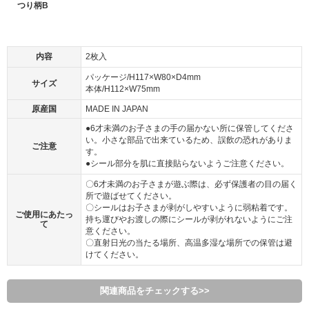
つり柄B
内容
2枚入
パッケージ/H117×W80×D4mm
サイズ
本体/H112×W75mm
原産国
MADE IN JAPAN
●6才未満のお子さまの手の届かない所に保管してくださ
い。小さな部品で出来ているため、誤飲の恐れがありま
ご注意
す。
●シール部分を肌に直接貼らないようご注意ください。
〇6才未満のお子さまが遊ぶ際は、必ず保護者の目の届く
所で遊ばせてください。
〇シールはお子さまが剥がしやすいように弱粘着です。
ご使用にあたっ
持ち運びやお渡しの際にシールが剥がれないようにご注
て
意ください。
〇直射日光の当たる場所、高温多湿な場所での保管は避
けてください。
関連商品をチェックする>>