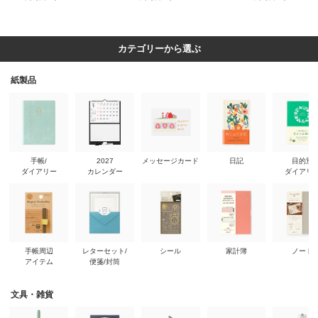
カテゴリーから選ぶ
紙製品
手帳/
2027
メッセージカード
日記
目的別
ダイアリー
カレンダー
ダイアリ
手帳周辺
レターセット/
シール
家計簿
ノート
アイテム
便箋/封筒
文具・雑貨