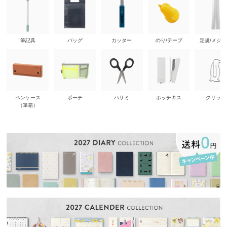
筆記具
バッグ
カッター
のり/テープ
定規/メジ
ペンケース
ポーチ
ハサミ
ホッチキス
クリップ
（筆箱）