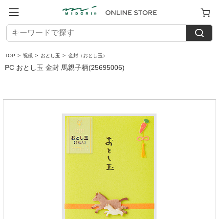
TOP
>
祝儀
>
おとし玉
>
金封（おとし玉）
PC おとし玉 金封 馬親子柄(25695006)