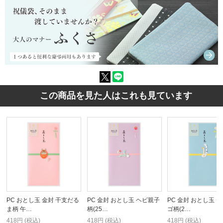
この商品を見た人はこれも見ています
PC おとし玉 金封 干支だる
PC 金封 おとし玉 ヘビ親子
PC 金封 おとし玉 
ま柄 午…
柄(25…
ゴ柄(2…
418円 (税込)
418円 (税込)
418円 (税込)