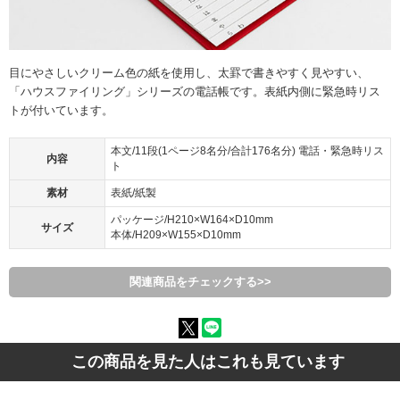
目にやさしいクリーム色の紙を使用し、太罫で書きやすく見やすい、
「ハウスファイリング」シリーズの電話帳です。表紙内側に緊急時リス
トが付いています。
本文/11段(1ページ8名分/合計176名分) 電話・緊急時リス
内容
ト
素材
表紙/紙製
パッケージ/H210×W164×D10mm
サイズ
本体/H209×W155×D10mm
関連商品をチェックする>>
この商品を見た人はこれも見ています