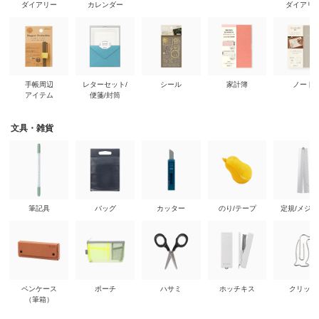
ダイアリー
カレンダー
ダイアリ
手帳周辺
レターセット/
シール
家計簿
ノート
アイテム
便箋/封筒
文具・雑貨
筆記具
バッグ
カッター
のり/テープ
定規/メジ
ペンケース
ポーチ
ハサミ
ホッチキス
クリップ
（筆箱）