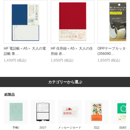
HF 電話帳＜A5＞ 大人の電
HF 住所録＜A5＞ 大人の住
OPPテープカッター
話帳 青…
所録 赤…
(356090…
1,430円 (税込)
1,650円 (税込)
1,650円 (税込)
カテゴリーから選ぶ
紙製品
手帳/
2027
メッセージカード
日記
目的別