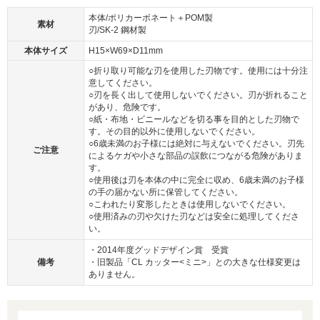
本体/ポリカーボネート＋POM製
素材
刃/SK-2 鋼材製
本体サイズ
H15×W69×D11mm
○折り取り可能な刃を使用した刃物です。使用には十分注
意してください。
○刃を長く出して使用しないでください。刃が折れること
があり、危険です。
○紙・布地・ビニールなどを切る事を目的とした刃物で
す。その目的以外に使用しないでください。
○6歳未満のお子様には絶対に与えないでください。刃先
ご注意
によるケガや小さな部品の誤飲につながる危険がありま
す。
○使用後は刃を本体の中に完全に収め、6歳未満のお子様
の手の届かない所に保管してください。
○こわれたり変形したときは使用しないでください。
○使用済みの刃や欠けた刃などは安全に処理してくださ
い。
・2014年度グッドデザイン賞 受賞
備考
・旧製品「CL カッター<ミニ>」との大きな仕様変更は
ありません。