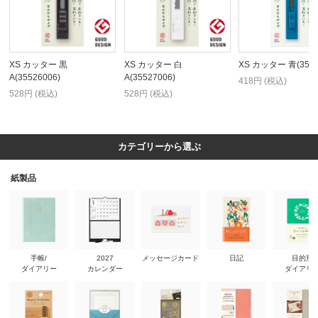
XS カッター 黒
XS カッター 白
XS カッター 青(3527
A(35526006)
A(35527006)
418円 (税込)
528円 (税込)
528円 (税込)
カテゴリーから選ぶ
紙製品
手帳/
2027
メッセージカード
日記
目的別
ダイアリー
カレンダー
ダイアリ