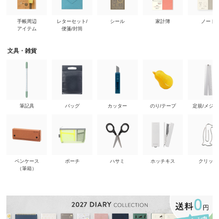
手帳周辺
レターセット/
シール
家計簿
ノート
アイテム
便箋/封筒
文具・雑貨
筆記具
バッグ
カッター
のり/テープ
定規/メジ
ペンケース
ポーチ
ハサミ
ホッチキス
クリップ
（筆箱）