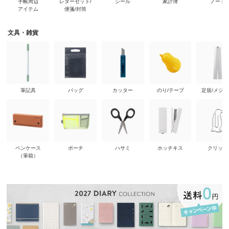
手帳周辺
レターセット/
シール
家計簿
ノート
アイテム
便箋/封筒
文具・雑貨
筆記具
バッグ
カッター
のり/テープ
定規/メジ
ペンケース
ポーチ
ハサミ
ホッチキス
クリップ
（筆箱）