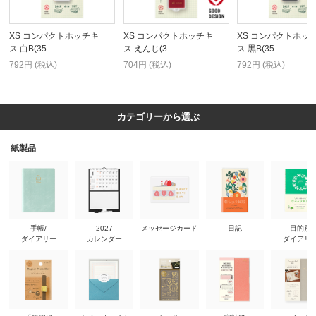
XS コンパクトホッチキ
XS コンパクトホッチキ
XS コンパクトホッ
ス 白B(35…
ス えんじ(3…
ス 黒B(35…
792円 (税込)
704円 (税込)
792円 (税込)
カテゴリーから選ぶ
紙製品
手帳/
2027
メッセージカード
日記
目的別
ダイアリー
カレンダー
ダイアリ