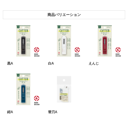
商品バリエーション
黒A
白A
えんじ
紺A
替刃A