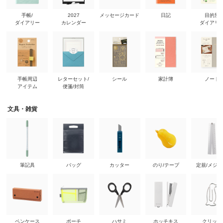
手帳/
2027
メッセージカード
日記
目的別
ダイアリー
カレンダー
ダイアリ
手帳周辺
レターセット/
シール
家計簿
ノート
アイテム
便箋/封筒
文具・雑貨
筆記具
バッグ
カッター
のり/テープ
定規/メジ
ペンケース
ポーチ
ハサミ
ホッチキス
クリップ