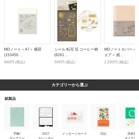
MDノート＜A7＞ 横罫
シール 転写 箔 コーヒー柄
MDノートカバー＜A
(153450…
(8261…
エア＞ 紙 …
660円 (税込)
506円 (税込)
2,200円 (税込)
カテゴリーから選ぶ
紙製品
手帳/
2027
メッセージカード
日記
目的別
ダイアリー
カレンダー
ダイアリ