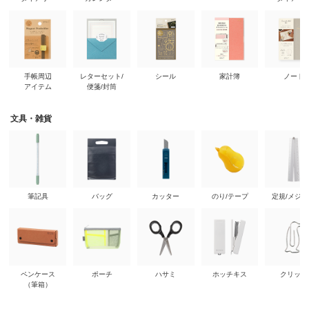
手帳周辺
レターセット/
シール
家計簿
ノート
アイテム
便箋/封筒
文具・雑貨
筆記具
バッグ
カッター
のり/テープ
定規/メジ
ペンケース
ポーチ
ハサミ
ホッチキス
クリップ
（筆箱）