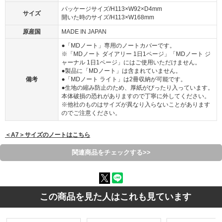
パッケージサイズ/H113×W92×D4mm
サイズ
開いた時のサイズ/H113×W168mm
原産国
MADE IN JAPAN
●「MDノート」専用のノートカバーです。
※「MDノート ダイアリー 1日1ページ」「MDノート ジ
ャーナル 1日1ページ」にはご使用いただけません。
●製品に「MDノート」は含まれていません。
備考
●「MDノート ライト」は2冊収納が可能です。
●生地の縮み防止のため、厚紙がぴったり入っています。
本体破損の恐れがありますので丁寧に外してください。
※他社のものはサイズが異なり入らないことがあります
のでご注意ください。
＜A7＞サイズのノートはこちら
関連商品をチェックする>>
この商品を見た人はこれも見ています