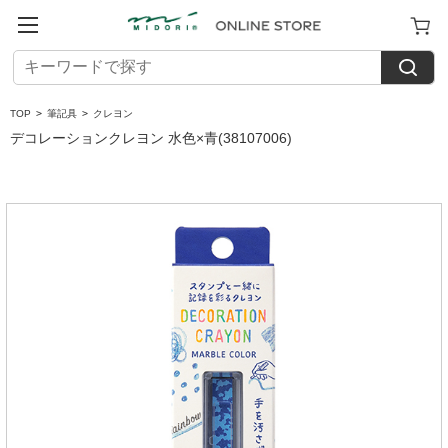
TOP
>
筆記具
>
クレヨン
デコレーションクレヨン 水色×青(38107006)