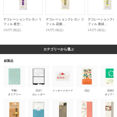
デコレーションクレヨン リ
デコレーションクレヨン リ
デコレーションクレ
フィル 夜空…
フィル 花畑…
フィル 黄緑…
242円 (税込)
242円 (税込)
242円 (税込)
カテゴリーから選ぶ
紙製品
手帳/
2027
メッセージカード
日記
目的別
ダイアリー
カレンダー
ダイアリ