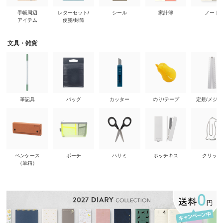
手帳周辺
レターセット/
シール
家計簿
ノート
アイテム
便箋/封筒
文具・雑貨
筆記具
バッグ
カッター
のり/テープ
定規/メジ
ペンケース
ポーチ
ハサミ
ホッチキス
クリップ
（筆箱）