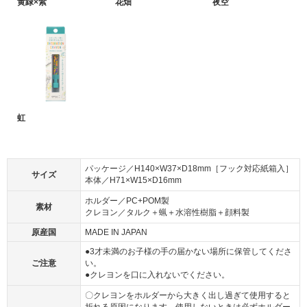
黄緑×紫
花畑
夜空
虹
パッケージ／H140×W37×D18mm［フック対応紙箱入］
サイズ
本体／H71×W15×D16mm
ホルダー／PC+POM製
素材
クレヨン／タルク＋蝋＋水溶性樹脂＋顔料製
原産国
MADE IN JAPAN
●3才未満のお子様の手の届かない場所に保管してくださ
ご注意
い。
●クレヨンを口に入れないでください。
〇クレヨンをホルダーから大きく出し過ぎて使用すると