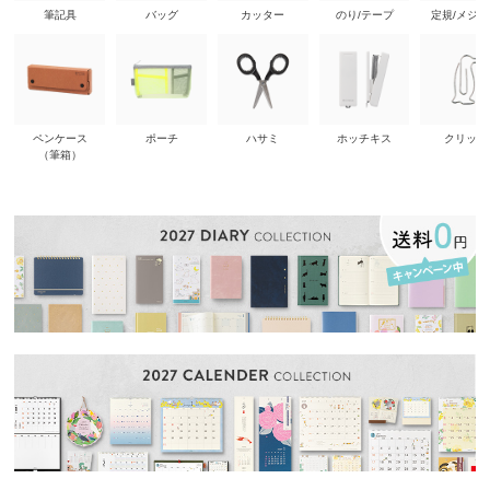
筆記具
バッグ
カッター
のり/テープ
定規/メジ
ペンケース
ポーチ
ハサミ
ホッチキス
クリップ
（筆箱）