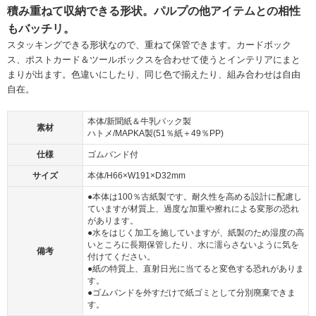
積み重ねて収納できる形状。パルプの他アイテムとの相性
もバッチリ。
スタッキングできる形状なので、重ねて保管できます。カードボック
ス、ポストカード＆ツールボックスを合わせて使うとインテリアにまと
まりが出ます。色違いにしたり、同じ色で揃えたり、組み合わせは自由
自在。
本体/新聞紙＆牛乳パック製
素材
ハトメ/MAPKA製(51％紙＋49％PP)
仕様
ゴムバンド付
サイズ
本体/H66×W191×D32mm
●本体は100％古紙製です。耐久性を高める設計に配慮し
ていますが材質上、過度な加重や擦れによる変形の恐れ
があります。
●水をはじく加工を施していますが、紙製のため湿度の高
いところに長期保管したり、水に濡らさないように気を
備考
付けてください。
●紙の特質上、直射日光に当てると変色する恐れがありま
す。
●ゴムバンドを外すだけで紙ゴミとして分別廃棄できま
す。