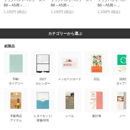
ブックバンドペンケース＜
ブックバンドペンケース＜
ブックバンドペンケ
B6～A5用＞…
B6～A5用＞…
B6～A5用＞…
1,100円 (税込)
1,100円 (税込)
1,100円 (税込)
カテゴリーから選ぶ
紙製品
手帳/
2027
メッセージカード
日記
目的別
ダイアリー
カレンダー
ダイアリ
手帳周辺
レターセット/
シール
家計簿
ノート
アイテム
便箋/封筒