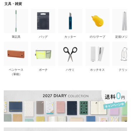
文具・雑貨
筆記具
バッグ
カッター
のり/テープ
定規/メジ
ペンケース
ポーチ
ハサミ
ホッチキス
クリップ
（筆箱）