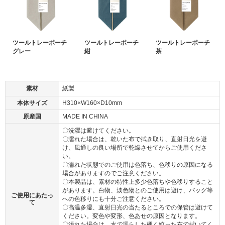
ツールトレーポーチ
ツールトレーポーチ
ツールトレーポーチ
グレー
紺
茶
素材
紙製
本体サイズ
H310×W160×D10mm
原産国
MADE IN CHINA
〇洗濯は避けてください。
〇濡れた場合は、乾いた布で拭き取り、直射日光を避
け、風通しの良い場所で乾燥させてからご使用くださ
い。
〇濡れた状態でのご使用は色落ち、色移りの原因になる
場合がありますのでご注意ください。
〇本製品は、素材の特性上多少色落ちや色移りすること
があります。白物、淡色物とのご使用は避け、バッグ等
ご使用にあたっ
への色移りにも十分ご注意ください。
て
〇高温多湿、直射日光の当たるところでの保管は避けて
ください。変色や変形、色あせの原因となります。
〇汚れた場合は、水で濡らした硬く絞った布で拭いてく