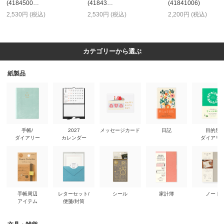
(4184500…
(41843…
(41841006)
2,530円 (税込)
2,530円 (税込)
2,200円 (税込)
カテゴリーから選ぶ
紙製品
手帳/
2027
メッセージカード
日記
目的別
ダイアリー
カレンダー
ダイアリ
手帳周辺
レターセット/
シール
家計簿
ノート
アイテム
便箋/封筒