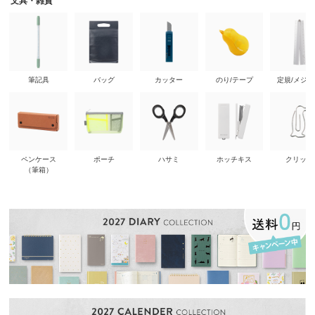
文具・雑貨
筆記具
バッグ
カッター
のり/テープ
定規/メジ
ペンケース
ポーチ
ハサミ
ホッチキス
クリップ
（筆箱）