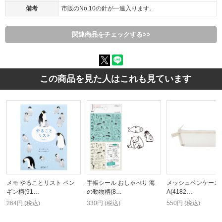
備考
市販のNo.10の針が一連入ります。
関連商品をチェックする>>
この商品を見た人はこれも見ています
メモ やることリスト ペン
手帳シール おしゃべり 海
メッシュペンケース
ギン柄(91…
の動物柄(8…
A(4182…
264円 (税込)
330円 (税込)
550円 (税込)