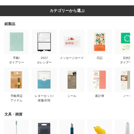
カテゴリーから選ぶ
紙製品
手帳/
2027
メッセージカード
日記
目的別
ダイアリー
カレンダー
ダイアリ
手帳周辺
レターセット/
シール
家計簿
ノート
アイテム
便箋/封筒
文具・雑貨