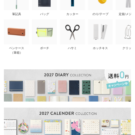
筆記具
バッグ
カッター
のり/テープ
定規/メジ
ペンケース
ポーチ
ハサミ
ホッチキス
クリップ
（筆箱）