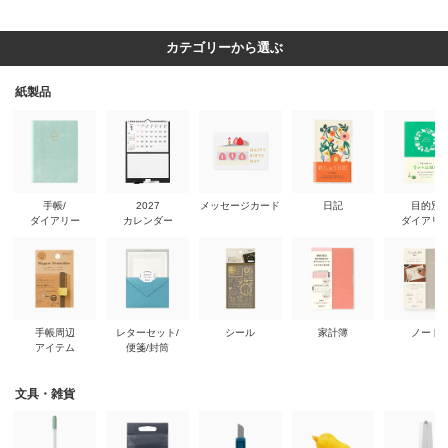
カテゴリーから選ぶ
紙製品
手帳/
2027
メッセージカード
日記
目的別
ダイアリー
カレンダー
ダイアリ
手帳周辺
レターセット/
シール
家計簿
ノート
アイテム
便箋/封筒
文具・雑貨