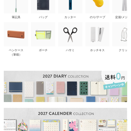
筆記具
バッグ
カッター
のり/テープ
定規/メジ
ペンケース
ポーチ
ハサミ
ホッチキス
クリップ
（筆箱）